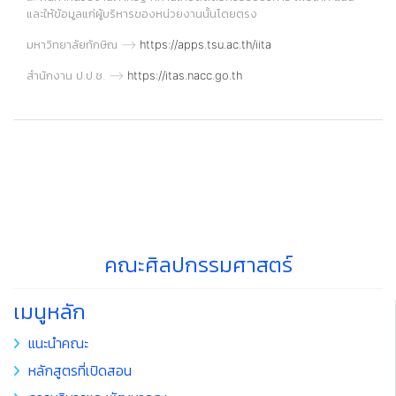
และให้ข้อมูลแก่ผู้บริหารของหน่วยงานนั้นโดยตรง
มหาวิทยาลัยทักษิณ -->
https://apps.tsu.ac.th/iita
สำนักงาน ป.ป.ช. -->
https://itas.nacc.go.th
คณะศิลปกรรมศาสตร์
เมนูหลัก
แนะนำคณะ
หลักสูตรที่เปิดสอน