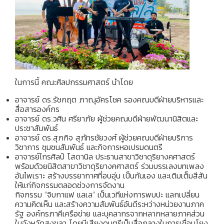
ในการนี้ คณะศิลปกรรมศาสตร์ นำโดย
อาจารย์ ดร.รัชกฤต ภาณุอัครโชค รองคณบดีฝ่ายบริหารและ
สื่อสารองค์กร
อาจารย์ ดร.วศิน ศรียาภัย ผู้ช่วยคณบดีฝ่ายพัฒนานิสิตและ
ประชาสัมพันธ์
อาจารย์ ดร.สุภกิจ สุภัทรชัยวงศ์ ผู้ช่วยคณบดีฝ่ายบริการ
วิชาการ ชุมชนสัมพันธ์ และกิจการหอเปรมดนตรี
อาจารย์ไกรศิลป์ โสดานิล ประธานสาขาวิชาดุริยางคศาสตร์
พร้อมด้วยนิสิตสาขาวิชาดุริยางคศาสตร์ ร่วมบรรเลงบทเพลง
อันไพเราะ สร้างบรรยากาศที่อบอุ่น เป็นกันเอง และเติมเต็มสีสัน
ให้แก่กิจกรรมตลอดช่วงการจัดงาน
กิจกรรม “จิบกาแฟ แลเล” เป็นเวทีแห่งการพบปะ แลกเปลี่ยน
ความคิดเห็น และสร้างความสัมพันธ์อันดีระหว่างหน่วยงานภาค
รัฐ องค์กรภาคีเครือข่าย และบุคลากรจากหลากหลายภาคส่วน
ในจังหวัดสงขลา โดยมีเสียงดนตรีเป็นสื่อกลางในการเชื่อมโยง