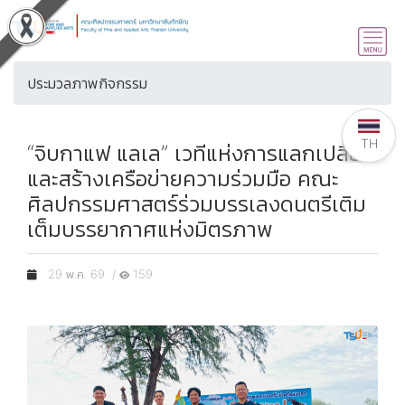
ประมวลภาพกิจกรรม
TH
“จิบกาแฟ แลเล” เวทีแห่งการแลกเปลี่ยน
และสร้างเครือข่ายความร่วมมือ คณะ
ศิลปกรรมศาสตร์ร่วมบรรเลงดนตรีเติม
เต็มบรรยากาศแห่งมิตรภาพ
29 พ.ค. 69 /
159