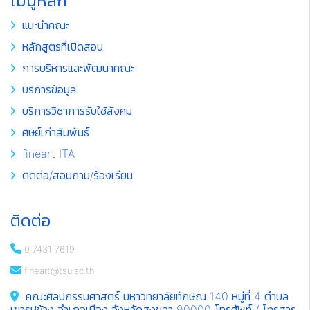
เมนูหลัก
แนะนำคณะ
หลักสูตรที่เปิดสอน
การบริหารและพัฒนาคณะ
บริการข้อมูล
บริการวิชาการรับใช้สังคม
ศิษย์เก่าสัมพันธ์
fineart ITA
ติดต่อ/สอบถาม/ร้องเรียน
ติดต่อ
0 7431 7619
fineart@tsu.ac.th
คณะศิลปกรรมศาสตร์ มหาวิทยาลัยทักษิณ 140 หมู่ที่ 4 ตำบล
เขารูปช้าง อำเภอเมือง จังหวัดสงขลา 90000 โทรศัพท์ / โทรสาร