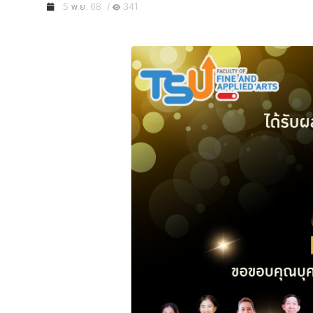
5 พ.ย. 68 /
341