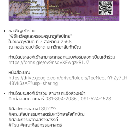
ขอเชิญเข้าร่วม
"พิธีไหว้ครูและครอบครูนาฏศิลป์ไทย"
ในวันพฤหัสบดี ที่ 7 สิงหาคม 2568
ณ หอประชุมปาริชาต มหาวิทยาลัยทักษิณ
ท่านใดประสงค์เข้าสามารถกรอกแบบฟอร์มลงทะเบียนเข้าร่วม
https://forms.gle/ov9nsdvXFwgzkR1U7
หนังสือเชิญ
https://drive.google.com/drive/folders/1peNeeJrYhZy7L
48Vk6sAF?usp=sharing
ท่านใดประสงค์เข้าร่วม สามารถแจ้งล่วงหน้า
ติดต่อสอบถามเบอร์ 081-894-2036 , 091-524-1528
#ศิลปะการแสดงTSU????
#คณะศิลปกรรมศาสตร์มหาวิทยาลัยทักษิณ
#ศิลปะการแสดงสร้างสรรค์
#Tsu #คณะศิลปกรรมศาสตร์